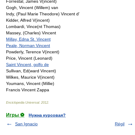
Forrestal, James V(incent)
Gogh, Vincent (Willem) van
Indy, (Paul Marie Theodore) Vincent d'
Kidder, Alfred V(incent)
Lombardi, Vince(nt Thomas)
Massey, (Charles) Vincent
Millay, Edna St. Vincent
Peale, Norman Vincent
Powderly, Terence V(incent)
Price, Vincent (Leonard)
Saint Vincent, golfo de
Sullivan, Ed(ward Vincent)
Wilkes, Maurice V(incent)
Youmans, Vincent (Millie)
Francis Vincent Zappa
Enciclopedia Universal
.
2012
.
Игры ⚽
Нужна курсовая?
San Ignacio
Régil