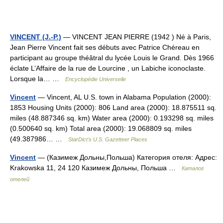
VINCENT (J.-P.)
— VINCENT JEAN PIERRE (1942 ) Né à Paris,
Jean Pierre Vincent fait ses débuts avec Patrice Chéreau en
participant au groupe théâtral du lycée Louis le Grand. Dès 1966
éclate L’Affaire de la rue de Lourcine , un Labiche iconoclaste.
Lorsque la… …
Encyclopédie Universelle
Vincent
— Vincent, AL U.S. town in Alabama Population (2000):
1853 Housing Units (2000): 806 Land area (2000): 18.875511 sq.
miles (48.887346 sq. km) Water area (2000): 0.193298 sq. miles
(0.500640 sq. km) Total area (2000): 19.068809 sq. miles
(49.387986… …
StarDict's U.S. Gazetteer Places
Vincent
— (Казимеж Дольны,Польша) Категория отеля: Адрес:
Krakowska 11, 24 120 Казимеж Дольны, Польша …
Каталог
отелей