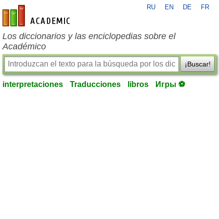
RU
EN
DE
FR
es-academic.com
Los diccionarios y las enciclopedias sobre el
Académico
¡Buscar!
interpretaciones
Traducciones
libros
Игры ⚽