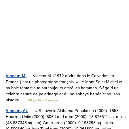
Vincent M.
— Vincent M. (1972 à Vire dans le Calvados en
France ) est un photographe français. « Le Mont Saint Michel et
sa baie fantastique ont toujours attiré les hommes. Siège d un
célèbre centre de pèlerinage et d une abbaye bénédictine, son
histoire …
Wikipédia en Français
Vincent, AL
— U.S. town in Alabama Population (2000): 1853
Housing Units (2000): 806 Land area (2000): 18.875511 sq. miles
(48.887346 sq. km) Water area (2000): 0.193298 sq. miles
(0.500640 sq. km) Total area (2000): 19.068809 sq. miles