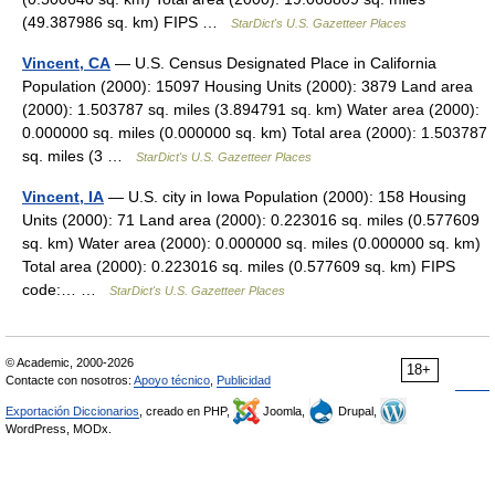
(49.387986 sq. km) FIPS …
StarDict's U.S. Gazetteer Places
Vincent, CA
— U.S. Census Designated Place in California
Population (2000): 15097 Housing Units (2000): 3879 Land area
(2000): 1.503787 sq. miles (3.894791 sq. km) Water area (2000):
0.000000 sq. miles (0.000000 sq. km) Total area (2000): 1.503787
sq. miles (3 …
StarDict's U.S. Gazetteer Places
Vincent, IA
— U.S. city in Iowa Population (2000): 158 Housing
Units (2000): 71 Land area (2000): 0.223016 sq. miles (0.577609
sq. km) Water area (2000): 0.000000 sq. miles (0.000000 sq. km)
Total area (2000): 0.223016 sq. miles (0.577609 sq. km) FIPS
code:… …
StarDict's U.S. Gazetteer Places
© Academic, 2000-2026
18+
Contacte con nosotros:
Apoyo técnico
,
Publicidad
Exportación Diccionarios
, creado en PHP,
Joomla,
Drupal,
WordPress, MODx.